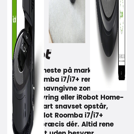
May 26, 2021
Som den eneste på markedet, kan
iRobot Roomba i7/i7+ rengøre
bestemte navngivne zoner via
stemmestyring eller iRobot Home-
app. Så snart snavset opstår,
beder du blot Roomba i7/i7+
støvsuge præcis dér. Altid rene
gulve – helt uden besvær.