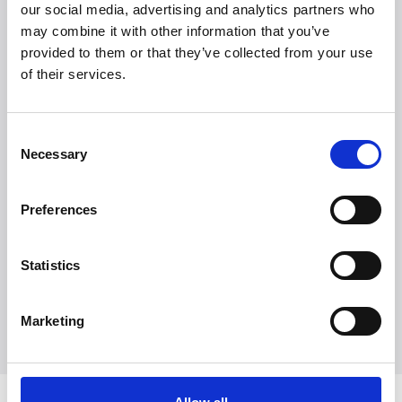
our social media, advertising and analytics partners who
iRobot Roomba i7+ med Clean Base
DKK 6.999
may combine it with other information that you’ve
provided to them or that they’ve collected from your use
of their services.
Consent
Necessary
Selection
Witt Denmark A/S
Preferences
Kontakt vores presseafdeling
+45 7025 2323
Statistics
presse@witt.dk
Marketing