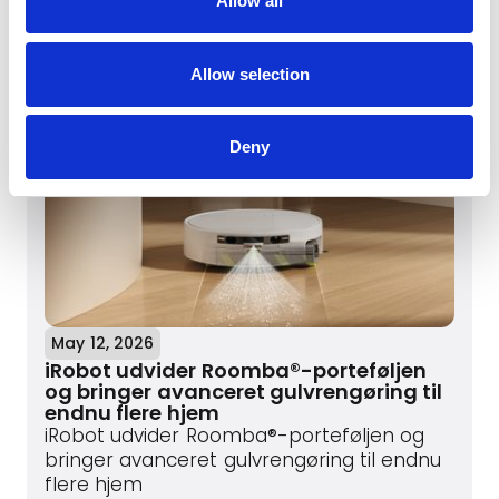
Allow all
Seneste nyheder
Allow selection
Deny
May 12, 2026
iRobot udvider Roomba®-porteføljen
og bringer avanceret gulvrengøring til
endnu flere hjem
iRobot udvider Roomba®-porteføljen og
bringer avanceret gulvrengøring til endnu
flere hjem