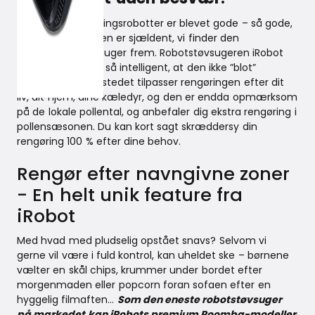
De små husholdningsrobotter er blevet gode – så gode,
at det efterhånden er sjældent, vi finder den
traditionelle støvsuger frem. Robotstøvsugeren iRobot
Roomba i7/i7+ er så intelligent, at den ikke ”blot”
støvsuger, men i stedet tilpasser rengøringen efter dit
liv, dit hjem, dine kæledyr, og den er endda opmærksom
på de lokale pollental, og anbefaler dig ekstra rengøring i
pollensæsonen. Du kan kort sagt skræddersy din
rengøring 100 % efter dine behov.
Rengør efter navngivne zoner
- En helt unik feature fra
iRobot
Med hvad med pludselig opstået snavs? Selvom vi
gerne vil være i fuld kontrol, kan uheldet ske – børnene
vælter en skål chips, krummer under bordet efter
morgenmaden eller popcorn foran sofaen efter en
hyggelig filmaften…
Som den eneste robotstøvsuger
på markedet kan iRobots premium Roomba-modeller