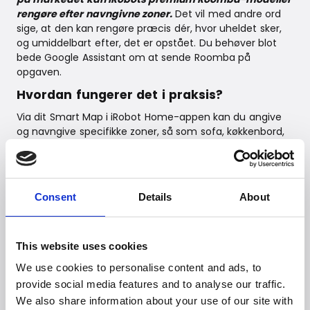
rengøre efter navngivne zoner.
Det vil med andre ord
sige, at den kan rengøre præcis dér, hvor uheldet sker,
og umiddelbart efter, det er opstået. Du behøver blot
bede Google Assistant om at sende Roomba på
opgaven.
Hvordan fungerer det i praksis?
Via dit Smart Map i iRobot Home-appen kan du angive
og navngive specifikke zoner, så som sofa, køkkenbord,
lænestol, børnenes skriveborde osv. Så ved Roomba
præcis, hvor den skal rengøre, når du beder den rengøre
under køkkenbordet efter morgenmaden. Den kører ud
af ladestationen, hen til opgaven, fuldfører arbejdet, og
Consent
Details
About
kører automatisk tilbage til ladestationen. Helt uden din
indvirken. Meget nemmere bliver det da ikke…
Med iRobot får du fuld kontrol og frigiver tid.
iRobot – Tid
This website uses cookies
til dig!
We use cookies to personalise content and ads, to
Vejl. udsalgspris
provide social media features and to analyse our traffic.
iRobot Roomba i7
DKK 4.999
We also share information about your use of our site with