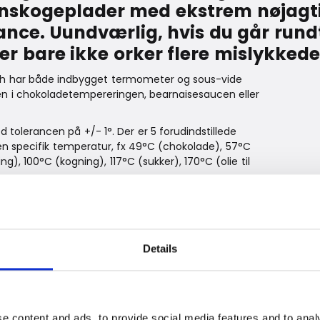
ionskogeplader med ekstrem nøjagt
rance. Uundværlig, hvis du går rund
ler bare ikke orker flere mislykked
ich har både indbygget termometer og sous-vide
erken i chokoladetempereringen, bearnaisesaucen eller
tolerancen på +/- 1°. Der er 5 forudindstillede
en specifik temperatur, fx 49°C (chokolade), 57°C
), 100°C (kogning), 117°C (sukker), 170°C (olie til
r stegetermometret i gryden, og indstil temperaturen til 1-grads
Details
indstilles manuelt fra +40 °C – +70 °
er). Vakuumpakkes og placeres i gryden. That’s it!
e content and ads, to provide social media features and to analy