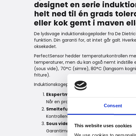
designet en serie indukt
helt ned til én grads tole
eller kok gemt i maven el
De lydsvage induktionskogeplader fra De Dietr
funktion. Din garanti for, at intet går galt. Hv
oksekødet.
PerfectSensor hedder temperaturkontrollen med 
temperaturer, men du kan også nemt indstille 
(sous vide), 70°C (simre), 80°C (langsom kogning
friture).
Induktionskogepladerne har seks programmer:
Ekspertmode
(stegetermometer)
Når en præcis temperatur er vigtig. Place
Consent
Smeltefunktion
Kontrolleret smeltning. Temperaturen kan 
Sous vide-funktion
This website uses cookies
Garantimørt og saftigt kød (eller grøntsag
We use cookies to personalis