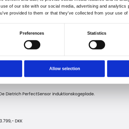
 use of our site with our social media, advertising and analytic
C – +80 °
ou’ve provided to them or that they’ve collected from your use of 
Preferences
Statistics
r Masterchef - hjemme i køkkenet. Hvis du har
kogepladen nok styre temperaturen på både chokolade
kker vinder!
e Voss, er i øvrigt også begejstret for sin De Dietrich
Allow selection
t sous vide-funktion, og som kan en del smarte
https://annemettevoss.dk/koekkenet-er-faerdigt-se-
e Dietrich PerfectSensor induktionskogeplade.
13.799,- DKK