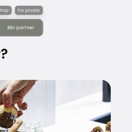
Shop
For private
Bliv partner
Bliv partner
r?