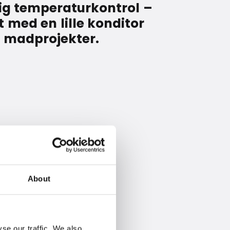
ig temperaturkontrol –
t med en lille konditor
e madprojekter.
 interval mellem +40 °C – +180 °
About
se our traffic. We also