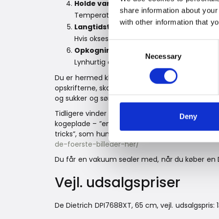
Holde varm-funktion
share information about your
Temperaturen kan indstilles mellem +65 °
with other information that y
Langtidstilberedning
Hvis oksestegen skal smelte på tungen.
Consent
Opkogningsautomatisk
Necessary
Selection
Lynhurtig opkogning.
Du er hermed klar til Den store Bagedyst – elle
opskrifterne, skal De Dietrichs Perfect Sensor
og sukker og sørge for, at resultatet bliver en si
Tidligere vinder af Den store Bagedyst, Annemett
Deny
kogeplade – ”en særlig kogeplade med indbygge
tricks”, som hun siger. Læs hele indlægget her:
de-foerste-billeder-her/
Du får en vakuum sealer med, når du køber en D
Vejl. udsalgspriser
De Dietrich DPI7688XT, 65 cm, vejl. udsalgspris: 